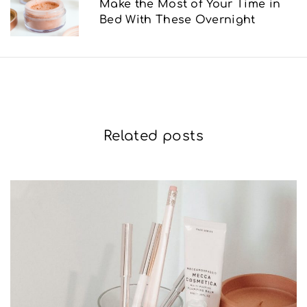
Make the Most of Your Time in
Bed With These Overnight
σ
η
ά
ρ
θ
Related posts
ρ
ω
ν