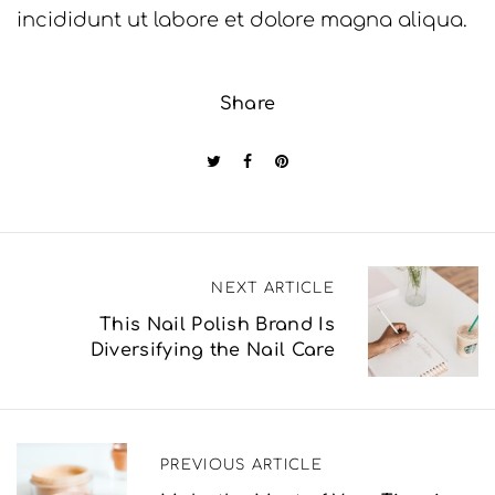
incididunt ut labore et dolore magna aliqua.
Share
Π
NEXT ARTICLE
λ
This Nail Polish Brand Is
Diversifying the Nail Care
ο
ή
γ
PREVIOUS ARTICLE
η